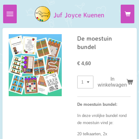
Ga
Juf Joyce Kuenen
direct
naar
de
hoofdinhoud
De moestuin
bundel
€ 4,60
In
winkelwagen
De moestuin bundel:
In deze vrolijke bundel rond
de moestuin vind je:
20 telkaarten, 2x