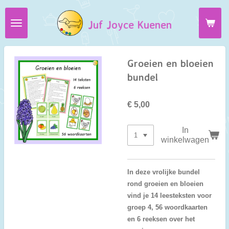
Ga
Juf Joyce Kuenen
direct
naar
de
hoofdinhoud
Groeien en bloeien
bundel
€ 5,00
In
winkelwagen
In deze vrolijke bundel
rond groeien en bloeien
vind je 14 leesteksten voor
groep 4, 56 woordkaarten
en 6 reeksen over het