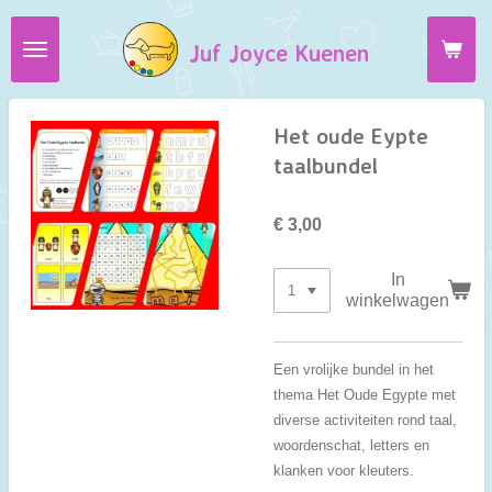
Ga
Juf Joyce Kuenen
direct
naar
de
hoofdinhoud
Het oude Eypte
taalbundel
€ 3,00
In
winkelwagen
Een vrolijke bundel in het
thema Het Oude Egypte met
diverse activiteiten rond taal,
woordenschat, letters en
klanken voor kleuters.