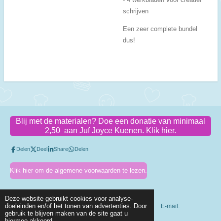
schrijven
Een zeer complete bundel
dus!
Blij met de materialen? Doe een donatie van minimaal
2,50 aan Juf Joyce Kuenen. Klik hier.
Delen
Deel
Share
Delen
Klik hier om de algemene voorwaarden te lezen.
Deze website gebruikt cookies voor analyse-
doeleinden en/of het tonen van advertenties. Door
KVK-nummer: 83318410 Btw-id: NL003803318B56 E-mail:
gebruik te blijven maken van de site gaat u
info@jufjoycekuenen.nl
hiermee akkoord.