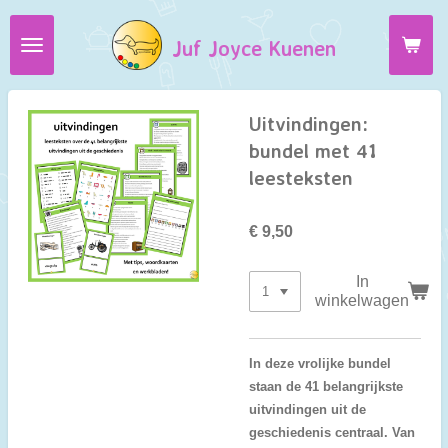
Ga
Juf Joyce Kuenen
direct
naar
de
hoofdinhoud
Uitvindingen:
bundel met 41
leesteksten
€ 9,50
In
winkelwagen
In deze vrolijke bundel
staan de 41 belangrijkste
uitvindingen uit de
geschiedenis centraal. Van