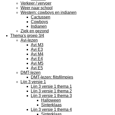
Verkeer / vervoer
Weer naar school
Western: cowboys en indianen
Cactussen
Cowboys
Indianen
Ziek en gezond
Thema's groep 3/4
Avi-lezen
Avi M3
Avi E3
Avi M4
Avi E4
Avi M5
Avi E5
DMT-lezen
DMT-lezen: flitsfilmpjes
Lijn 3 versie 1
Lijn 3 versie 1 thema 1
Lijn 3 versie 1 thema 2
Lijn 3 versie 1 thema 3
Halloween
Sinterklaas
Lijn 3 versie 1 thema 4
Sinterklaas