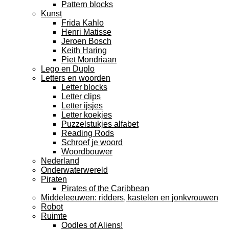
Pattern blocks
Kunst
Frida Kahlo
Henri Matisse
Jeroen Bosch
Keith Haring
Piet Mondriaan
Lego en Duplo
Letters en woorden
Letter blocks
Letter clips
Letter ijsjes
Letter koekjes
Puzzelstukjes alfabet
Reading Rods
Schroef je woord
Woordbouwer
Nederland
Onderwaterwereld
Piraten
Pirates of the Caribbean
Middeleeuwen: ridders, kastelen en jonkvrouwen
Robot
Ruimte
Oodles of Aliens!