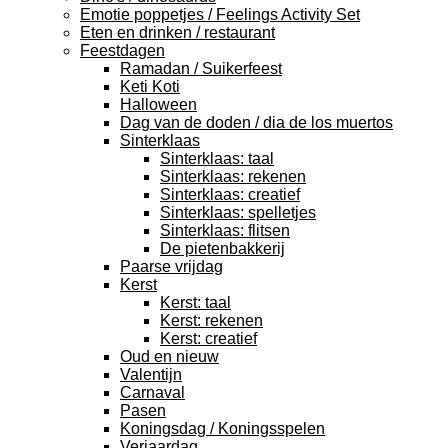
Emotie poppetjes / Feelings Activity Set
Eten en drinken / restaurant
Feestdagen
Ramadan / Suikerfeest
Keti Koti
Halloween
Dag van de doden / dia de los muertos
Sinterklaas
Sinterklaas: taal
Sinterklaas: rekenen
Sinterklaas: creatief
Sinterklaas: spelletjes
Sinterklaas: flitsen
De pietenbakkerij
Paarse vrijdag
Kerst
Kerst: taal
Kerst: rekenen
Kerst: creatief
Oud en nieuw
Valentijn
Carnaval
Pasen
Koningsdag / Koningsspelen
Verjaardag