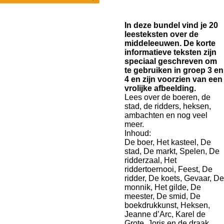
In deze bundel vind je 20
leesteksten over de
middeleeuwen.
De korte
informatieve teksten zijn
speciaal geschreven om
te gebruiken in groep 3 en
4 en zijn voorzien van een
vrolijke afbeelding.
Lees over de boeren, de
stad, de ridders, heksen,
ambachten en nog veel
meer.
Inhoud:
De boer, Het kasteel, De
stad, De markt, Spelen, De
ridderzaal, Het
riddertoernooi, Feest, De
ridder, De koets, Gevaar, De
monnik, Het gilde, De
meester, De smid, De
boekdrukkunst, Heksen,
Jeanne d’Arc, Karel de
Grote, Joris en de draak.