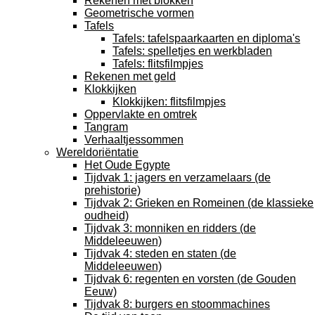
Rekenen met blokken
Geometrische vormen
Tafels
Tafels: tafelspaarkaarten en diploma's
Tafels: spelletjes en werkbladen
Tafels: flitsfilmpjes
Rekenen met geld
Klokkijken
Klokkijken: flitsfilmpjes
Oppervlakte en omtrek
Tangram
Verhaaltjessommen
Wereldoriëntatie
Het Oude Egypte
Tijdvak 1: jagers en verzamelaars (de
prehistorie)
Tijdvak 2: Grieken en Romeinen (de klassieke
oudheid)
Tijdvak 3: monniken en ridders (de
Middeleeuwen)
Tijdvak 4: steden en staten (de
Middeleeuwen)
Tijdvak 6: regenten en vorsten (de Gouden
Eeuw)
Tijdvak 8: burgers en stoommachines