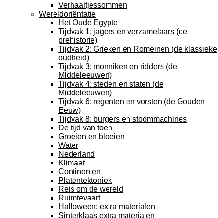
Verhaaltjessommen
Wereldoriëntatie
Het Oude Egypte
Tijdvak 1: jagers en verzamelaars (de
prehistorie)
Tijdvak 2: Grieken en Romeinen (de klassieke
oudheid)
Tijdvak 3: monniken en ridders (de
Middeleeuwen)
Tijdvak 4: steden en staten (de
Middeleeuwen)
Tijdvak 6: regenten en vorsten (de Gouden
Eeuw)
Tijdvak 8: burgers en stoommachines
De tijd van toen
Groeien en bloeien
Water
Nederland
Klimaat
Continenten
Platentektoniek
Reis om de wereld
Ruimtevaart
Halloween: extra materialen
Sinterklaas extra materialen