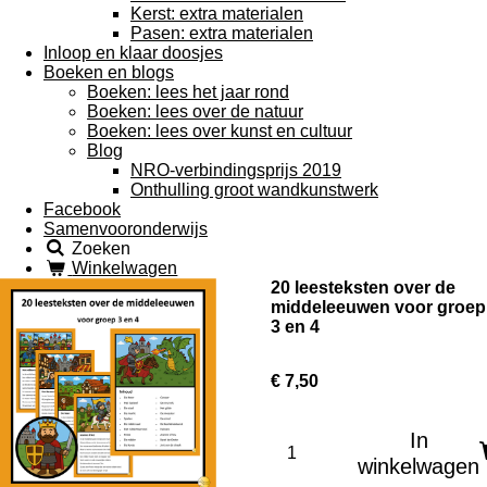
Kerst: extra materialen
Pasen: extra materialen
Inloop en klaar doosjes
Boeken en blogs
Boeken: lees het jaar rond
Boeken: lees over de natuur
Boeken: lees over kunst en cultuur
Blog
NRO-verbindingsprijs 2019
Onthulling groot wandkunstwerk
Facebook
Samenvooronderwijs
Zoeken
Winkelwagen
20 leesteksten over de
middeleeuwen voor groep
3 en 4
€ 7,50
In
winkelwagen