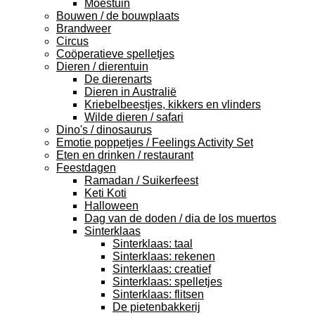
Moestuin
Bouwen / de bouwplaats
Brandweer
Circus
Coöperatieve spelletjes
Dieren / dierentuin
De dierenarts
Dieren in Australië
Kriebelbeestjes, kikkers en vlinders
Wilde dieren / safari
Dino's / dinosaurus
Emotie poppetjes / Feelings Activity Set
Eten en drinken / restaurant
Feestdagen
Ramadan / Suikerfeest
Keti Koti
Halloween
Dag van de doden / dia de los muertos
Sinterklaas
Sinterklaas: taal
Sinterklaas: rekenen
Sinterklaas: creatief
Sinterklaas: spelletjes
Sinterklaas: flitsen
De pietenbakkerij