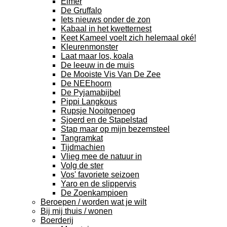
Elmer
De Gruffalo
Iets nieuws onder de zon
Kabaal in het kwetternest
Keet Kameel voelt zich helemaal oké!
Kleurenmonster
Laat maar los, koala
De leeuw in de muis
De Mooiste Vis Van De Zee
De NEEhoorn
De Pyjamabijbel
Pippi Langkous
Rupsje Nooitgenoeg
Sjoerd en de Stapelstad
Stap maar op mijn bezemsteel
Tangramkat
Tijdmachien
Vlieg mee de natuur in
Volg de ster
Vos' favoriete seizoen
Yaro en de slippervis
De Zoenkampioen
Beroepen / worden wat je wilt
Bij mij thuis / wonen
Boerderij