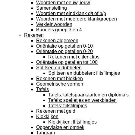
Woorden met eeuw, ieuw
Samenstelling
Woorden met eindklank d/t of b/p
Woorden met meerdere klankgroepen
Verkleinwoorden
Bundels groep 3 en 4
Rekenen
Rekenen algemeen
Oriëntatie op getallen 0-10
Oriëntatie op getallen 0-20
Rekenen met cijfer clips
Oriëntatie op getallen tot 100
Splitsen en dubbelen
Splitsen en dubbelen: flitsfilmpjes
Rekenen met blokken
Geometrische vormen
Tafels
Tafels: tafelspaarkaarten en diploma's
Tafels: spelletjes en werkbladen
Tafels: flitsfilmpjes
Rekenen met geld
Klokkijken
Klokkijken: flitsfilmpjes
Oppervlakte en omtrek
Tangram