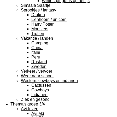
Winter: pinguïns op het ijs
Simsala Saartje
Sprookjes / fantasy
Draken
Eenhoorn / unicorn
Harry Potter
Monsters
Trollen
Vakantie / landen
Camping
China
Italië
Peru
Rusland
Zweden
Verkeer / vervoer
Weer naar school
Western: cowboys en indianen
Cactussen
Cowboys
Indianen
Ziek en gezond
Thema's groep 3/4
Avi-lezen
Avi M3