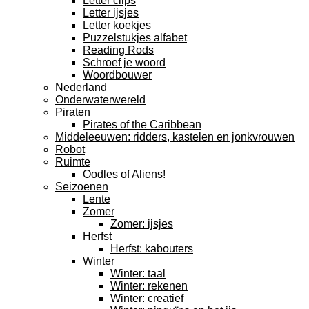
Letter clips
Letter ijsjes
Letter koekjes
Puzzelstukjes alfabet
Reading Rods
Schroef je woord
Woordbouwer
Nederland
Onderwaterwereld
Piraten
Pirates of the Caribbean
Middeleeuwen: ridders, kastelen en jonkvrouwen
Robot
Ruimte
Oodles of Aliens!
Seizoenen
Lente
Zomer
Zomer: ijsjes
Herfst
Herfst: kabouters
Winter
Winter: taal
Winter: rekenen
Winter: creatief