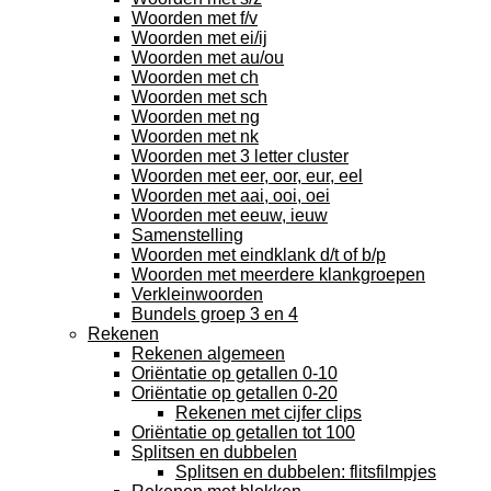
Woorden met f/v
Woorden met ei/ij
Woorden met au/ou
Woorden met ch
Woorden met sch
Woorden met ng
Woorden met nk
Woorden met 3 letter cluster
Woorden met eer, oor, eur, eel
Woorden met aai, ooi, oei
Woorden met eeuw, ieuw
Samenstelling
Woorden met eindklank d/t of b/p
Woorden met meerdere klankgroepen
Verkleinwoorden
Bundels groep 3 en 4
Rekenen
Rekenen algemeen
Oriëntatie op getallen 0-10
Oriëntatie op getallen 0-20
Rekenen met cijfer clips
Oriëntatie op getallen tot 100
Splitsen en dubbelen
Splitsen en dubbelen: flitsfilmpjes