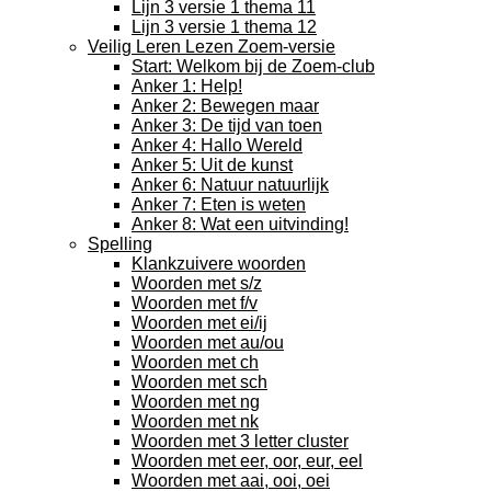
Lijn 3 versie 1 thema 11
Lijn 3 versie 1 thema 12
Veilig Leren Lezen Zoem-versie
Start: Welkom bij de Zoem-club
Anker 1: Help!
Anker 2: Bewegen maar
Anker 3: De tijd van toen
Anker 4: Hallo Wereld
Anker 5: Uit de kunst
Anker 6: Natuur natuurlijk
Anker 7: Eten is weten
Anker 8: Wat een uitvinding!
Spelling
Klankzuivere woorden
Woorden met s/z
Woorden met f/v
Woorden met ei/ij
Woorden met au/ou
Woorden met ch
Woorden met sch
Woorden met ng
Woorden met nk
Woorden met 3 letter cluster
Woorden met eer, oor, eur, eel
Woorden met aai, ooi, oei