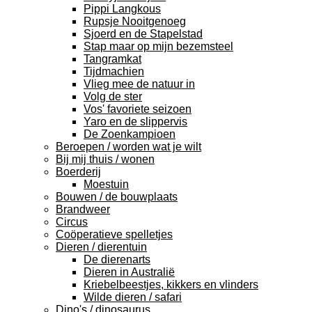
Pippi Langkous
Rupsje Nooitgenoeg
Sjoerd en de Stapelstad
Stap maar op mijn bezemsteel
Tangramkat
Tijdmachien
Vlieg mee de natuur in
Volg de ster
Vos' favoriete seizoen
Yaro en de slippervis
De Zoenkampioen
Beroepen / worden wat je wilt
Bij mij thuis / wonen
Boerderij
Moestuin
Bouwen / de bouwplaats
Brandweer
Circus
Coöperatieve spelletjes
Dieren / dierentuin
De dierenarts
Dieren in Australië
Kriebelbeestjes, kikkers en vlinders
Wilde dieren / safari
Dino's / dinosaurus