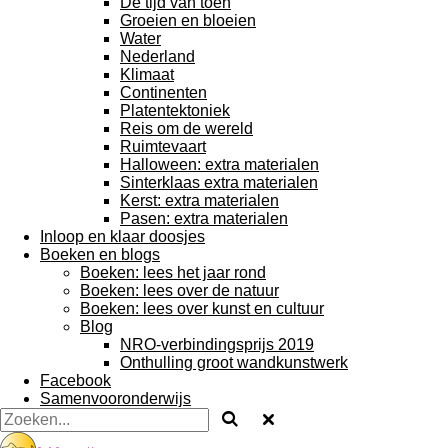
De tijd van toen
Groeien en bloeien
Water
Nederland
Klimaat
Continenten
Platentektoniek
Reis om de wereld
Ruimtevaart
Halloween: extra materialen
Sinterklaas extra materialen
Kerst: extra materialen
Pasen: extra materialen
Inloop en klaar doosjes
Boeken en blogs
Boeken: lees het jaar rond
Boeken: lees over de natuur
Boeken: lees over kunst en cultuur
Blog
NRO-verbindingsprijs 2019
Onthulling groot wandkunstwerk
Facebook
Samenvooronderwijs