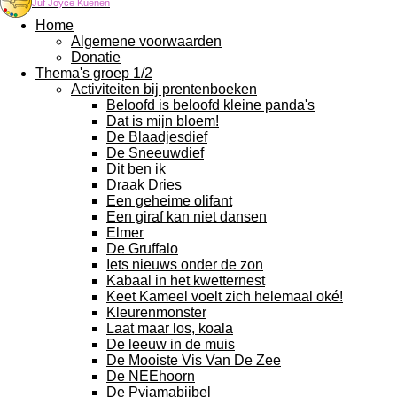
Juf Joyce Kuenen
Home
Algemene voorwaarden
Donatie
Thema's groep 1/2
Activiteiten bij prentenboeken
Beloofd is beloofd kleine panda's
Dat is mijn bloem!
De Blaadjesdief
De Sneeuwdief
Dit ben ik
Draak Dries
Een geheime olifant
Een giraf kan niet dansen
Elmer
De Gruffalo
Iets nieuws onder de zon
Kabaal in het kwetternest
Keet Kameel voelt zich helemaal oké!
Kleurenmonster
Laat maar los, koala
De leeuw in de muis
De Mooiste Vis Van De Zee
De NEEhoorn
De Pyjamabijbel