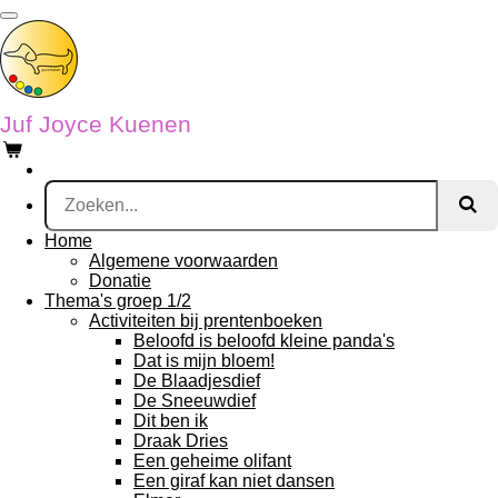
Ga
direct
naar
de
hoofdinhoud
Juf Joyce Kuenen
Home
Algemene voorwaarden
Donatie
Thema's groep 1/2
Activiteiten bij prentenboeken
Beloofd is beloofd kleine panda's
Dat is mijn bloem!
De Blaadjesdief
De Sneeuwdief
Dit ben ik
Draak Dries
Een geheime olifant
Een giraf kan niet dansen