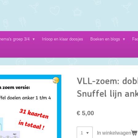
hema's groep 3/4
Inloop en klaar doosjes
Boeken en blogs
Fa
VLL-zoem: dob
Snuffel lijn an
€ 5,00
In winkelwagen