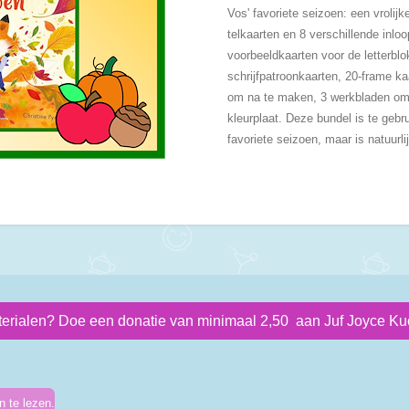
Vos' favoriete seizoen: een vrolij
telkaarten en 8 verschillende inl
voorbeeldkaarten voor de letterblo
schrijfpatroonkaarten, 20-frame ka
om na te maken, 3 werkbladen om
kleurplaat. Deze bundel is te gebr
favoriete seizoen, maar is natuurl
terialen? Doe een donatie van minimaal 2,50 aan Juf Joyce Kue
 te lezen.