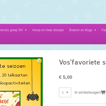
hema's groep 3/4
Inloop en klaar doosjes
Boeken en blogs
Fa
Vos'favoriete 
€ 5,00
In winkelwagen