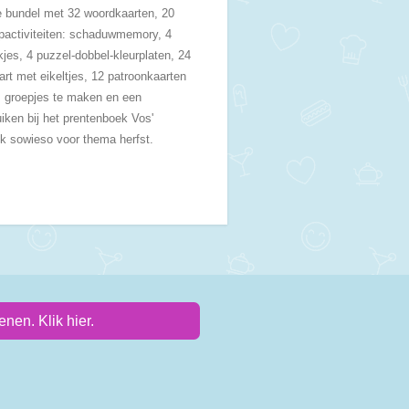
ke bundel met 32 woordkaarten, 20
oopactiviteiten: schaduwmemory, 4
kjes, 4 puzzel-dobbel-kleurplaten, 24
art met eikeltjes, 12 patroonkaarten
 groepjes te maken en een
uiken bij het prentenboek Vos'
ijk sowieso voor thema herfst.
nen. Klik hier.