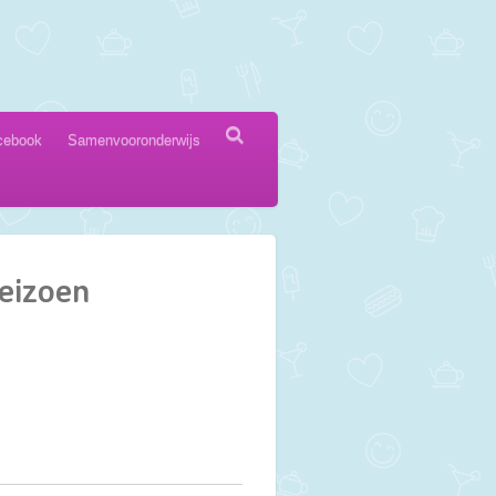
cebook
Samenvooronderwijs
seizoen