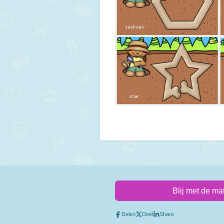
Blij met de ma
Delen
Deel
Share