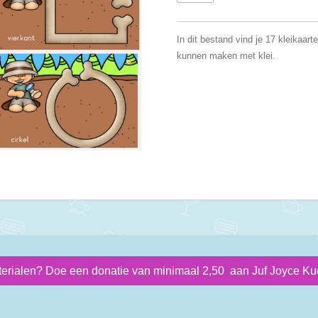
In dit bestand vind je 17 kleikaar
kunnen maken met klei.
terialen? Doe een donatie van minimaal 2,50 aan Juf Joyce Kue