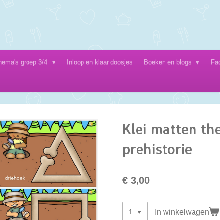
hema's groep 3/4
Inloop en klaar doosjes
Boeken en blogs
Fa
Klei matten th
prehistorie
€ 3,00
In winkelwagen