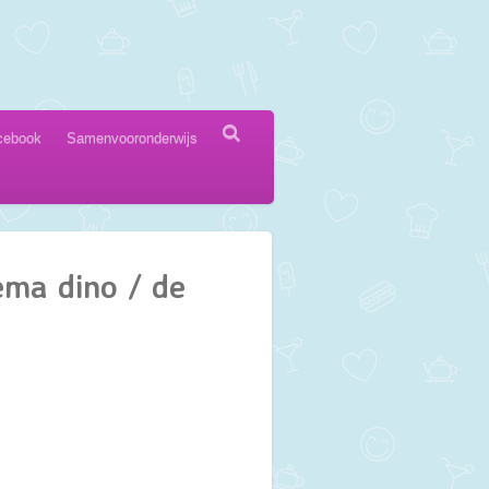
cebook
Samenvooronderwijs
ema dino / de