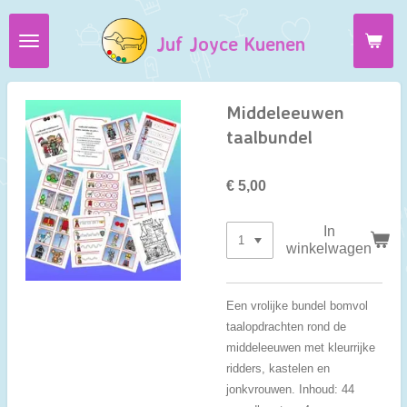
Ga
Juf Joyce Kuenen
direct
naar
de
hoofdinhoud
Middeleeuwen
taalbundel
€ 5,00
In
winkelwagen
Een vrolijke bundel bomvol
taalopdrachten rond de
middeleeuwen met kleurrijke
ridders, kastelen en
jonkvrouwen. Inhoud: 44