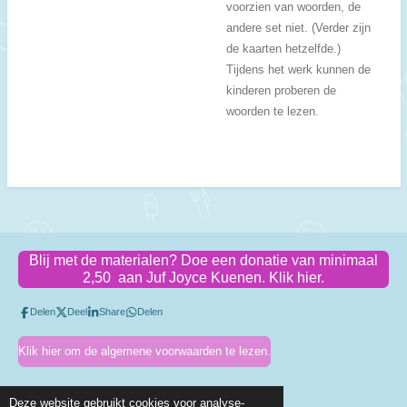
voorzien van woorden, de
andere set niet. (Verder zijn
de kaarten hetzelfde.)
Tijdens het werk kunnen de
kinderen proberen de
woorden te lezen.
Blij met de materialen? Doe een donatie van minimaal
2,50 aan Juf Joyce Kuenen. Klik hier.
Delen
Deel
Share
Delen
Klik hier om de algemene voorwaarden te lezen.
Deze website gebruikt cookies voor analyse-