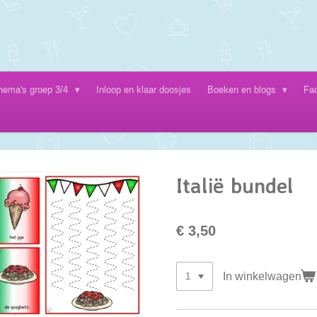
hema's groep 3/4
Inloop en klaar doosjes
Boeken en blogs
Fa
Italië bundel
€ 3,50
In winkelwagen