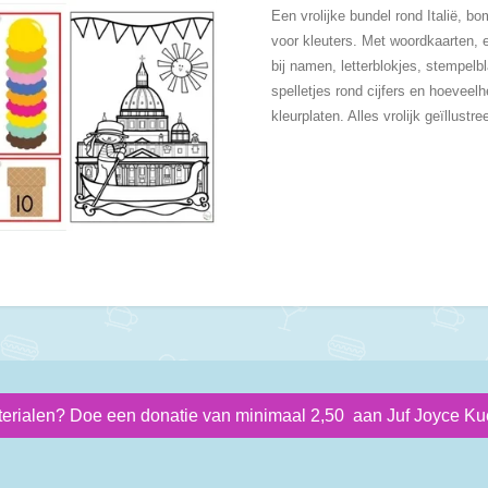
Een vrolijke bundel rond Italië, bo
voor kleuters. Met woordkaarten, 
bij namen, letterblokjes, stempelbl
spelletjes rond cijfers en hoeveel
kleurplaten. Alles vrolijk geïllustre
terialen? Doe een donatie van minimaal 2,50 aan Juf Joyce Kue