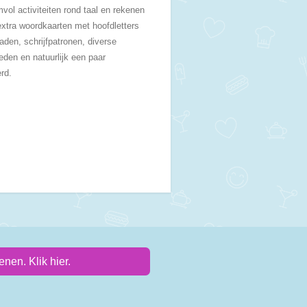
mvol activiteiten rond taal en rekenen
extra woordkaarten met hoofdletters
aden, schrijfpatronen, diverse
heden en natuurlijk een paar
erd.
nen. Klik hier.