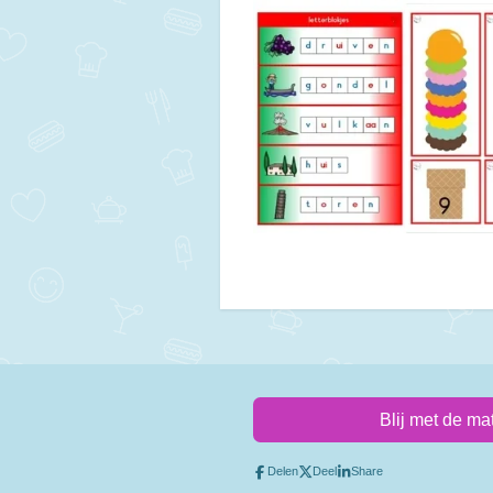
Blij met de ma
Delen
Deel
Share