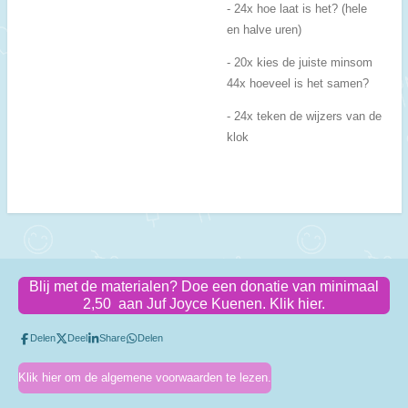
- 24x hoe laat is het? (hele
en halve uren)
- 20x kies de juiste minsom
44x hoeveel is het samen?
- 24x teken de wijzers van de
klok
Blij met de materialen? Doe een donatie van minimaal
2,50 aan Juf Joyce Kuenen. Klik hier.
Delen
Deel
Share
Delen
Klik hier om de algemene voorwaarden te lezen.