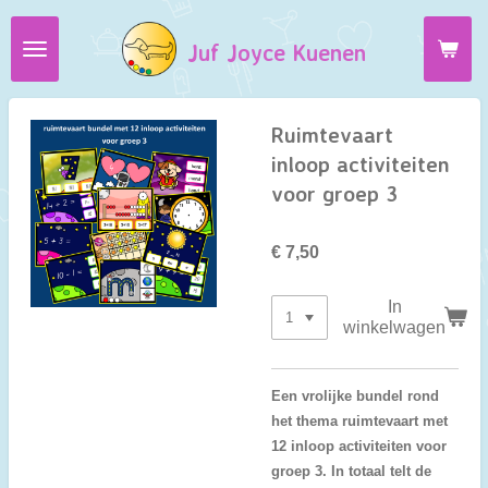
Ga
Juf Joyce Kuenen
direct
naar
de
hoofdinhoud
Ruimtevaart
inloop activiteiten
voor groep 3
€ 7,50
In
winkelwagen
Een vrolijke bundel rond
het thema ruimtevaart met
12 inloop activiteiten voor
groep 3. In totaal telt de