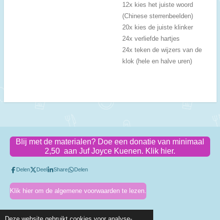
12x kies het juiste woord
(Chinese sterrenbeelden)
20x kies de juiste klinker
24x verliefde hartjes
24x teken de wijzers van de
klok (hele en halve uren)
Blij met de materialen? Doe een donatie van minimaal
2,50 aan Juf Joyce Kuenen. Klik hier.
Delen
Deel
Share
Delen
Klik hier om de algemene voorwaarden te lezen.
Deze website gebruikt cookies voor analyse-