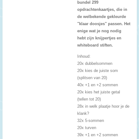
bundel 299
opdrachtenkaartjes, die in
de welbekende gekleurde
"klaar doosjes" passen. Het
enige wat je nog nodig
hebt zijn knijpertjes en
whiteboard stiften.
Inhoud:
20x dubbelsommen
20x kies de juiste som
(splitsen van 20)
40x +1 en +2 sommen
20x kies het juiste getal
(tellen tot 20)
28x in welk plaatje hoor je de
klank?
32x 5-sommen
20x turven
39x +1 en +2 sommen