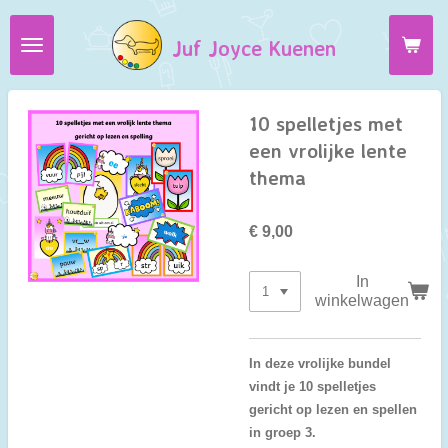
Ga
Juf Joyce Kuenen
direct
naar
de
hoofdinhoud
10 spelletjes met
een vrolijke lente
thema
€ 9,00
In
winkelwagen
In deze vrolijke bundel
vindt je 10 spelletjes
gericht op lezen en spellen
in groep 3.