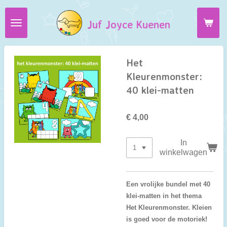
Ga
Juf Joyce Kuenen
direct
naar
de
hoofdinhoud
Het
Kleurenmonster:
40 klei-matten
€ 4,00
In
winkelwagen
Een vrolijke bundel met 40
klei-matten in het thema
Het Kleurenmonster. Kleien
is goed voor de motoriek!