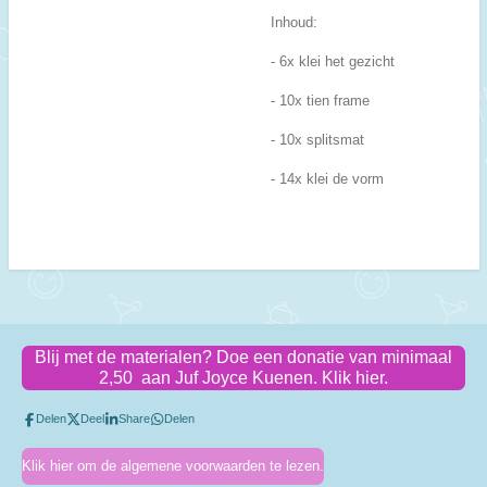
Inhoud:
- 6x klei het gezicht
- 10x tien frame
- 10x splitsmat
- 14x klei de vorm
Blij met de materialen? Doe een donatie van minimaal
2,50 aan Juf Joyce Kuenen. Klik hier.
Delen
Deel
Share
Delen
Klik hier om de algemene voorwaarden te lezen.