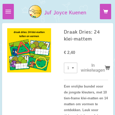
Ga
Juf Joyce Kuenen
direct
naar
de
hoofdinhoud
Draak Dries: 24
klei-mattem
€ 2,40
In
winkelwagen
Een vrolijke bundel voor
de jongste kleuters, met 10
tien-frame klei-matten en 14
matten om vormen te
ontdekken. Leuk voor