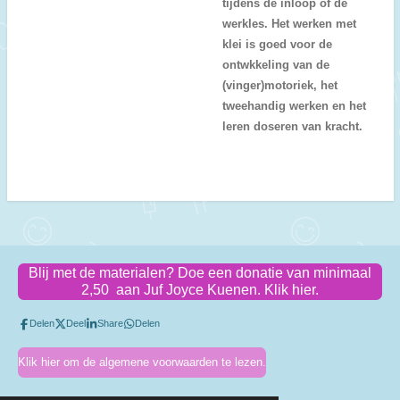
tijdens de inloop of de
werkles. Het werken met
klei is goed voor de
ontwkkeling van de
(vinger)motoriek, het
tweehandig werken en het
leren doseren van kracht.
Blij met de materialen? Doe een donatie van minimaal
2,50 aan Juf Joyce Kuenen. Klik hier.
Delen
Deel
Share
Delen
Klik hier om de algemene voorwaarden te lezen.