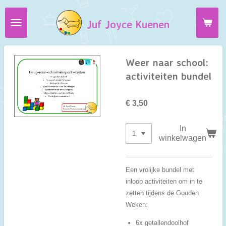
Ga
Juf Joyce Kuenen
direct
naar
de
hoofdinhoud
Weer naar school:
activiteiten bundel
€ 3,50
In
winkelwagen
Een vrolijke bundel met
inloop activiteiten om in te
zetten tijdens de Gouden
Weken:
6x getallendoolhof