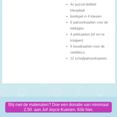
4x puzzel-dobbel-
kleurplaat
bordspel in 4 kleuren
6 patroonkaarten voor de
teldopjes
4 prikkaarten (of om te
knippen)
6 bouwkaarten voor de
vertiblocs
12 schrijfpatroonkaarten
Blij met de materialen? Doe een donatie van minimaal
2,50 aan Juf Joyce Kuenen. Klik hier.