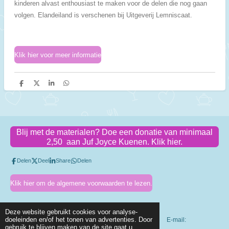
kinderen alvast enthousiast te maken voor de delen die nog gaan
volgen. Elandeiland is verschenen bij Uitgeverij Lemniscaat.
Klik hier voor meer informatie
D
D
S
D
e
e
h
e
l
e
a
l
e
l
r
e
n
e
n
Blij met de materialen? Doe een donatie van minimaal
2,50 aan Juf Joyce Kuenen. Klik hier.
Delen
Deel
Share
Delen
Klik hier om de algemene voorwaarden te lezen.
Deze website gebruikt cookies voor analyse-
doeleinden en/of het tonen van advertenties. Door
KVK-nummer: 83318410 Btw-id: NL003803318B56 E-mail:
gebruik te blijven maken van de site gaat u