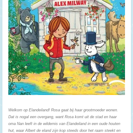
Welkom op Elandeiland! Rosa gaat bij haar grootmoeder wonen.
Dat is nogal een overgang, want Rosa komt uit de stad en haar
oma Nan leeft in de wildernis van Elandeiland in een oude houten
hut, waar Albert de eland zijn kop steeds door het raam steekt en