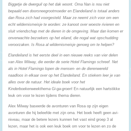
Biggetje de dwerguil op het dak woont. Oma Nan is nou niet
bepaald een doorsneegrootmoeder en Elandeiland is totaal anders
dan Rosa zich had voorgesteld. Maar ze neemt zich voor om een
echt wildernismeisje te worden: ze kanoot over woeste rivieren en
sluit vriendschap met de dieren in de omgeving. Maar dan komen er
onverwachte bezoekers op het eiland, die nogal wat opschudding
veroorzaken. Is Rosa al wildernismeisje genoeg om te helpen?
Elandeiland is het eerste deel in een nieuwe reeks van vier delen
van Alex Milway, die eerder de serie Hotel Flamingo schreef. Net
als in Hotel Flamingo lopen de mensen- en de dierenwereld
naadloos in elkaar over op het Elandeiland. En stiekem leer je van
alles over de natuur. Het ideale boek voor het
Kinderboekenweekthema Gi-ga-groen
! En natuurlijk een hartstikke
leuk om voor te lezen tijdens thema dieren.
Alex Milway baseerde de avonturen van Rosa op zijn eigen
avonturen die hij beleefde met zijn oma. Het boek heeft geen avi-
niveau, maar de betere lezers kunnen het vast eind groep 3 al
lezen, maar het is ook een leuk boek om voor te lezen en zo de