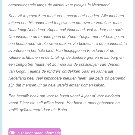
ontdekkingsreis langs de allerleukste plekjes in Nederland
.
Saar zit in groep 6 en moet een spreekbeurt houden. Alle kinderen
krijgen een bijzonder land toegewezen om over te vertellen, maar
Saar krijgt Nederland. Supersaai! Nederland, wat is daar nou aan?
Om inspiratie op te doen gaan de Zoete Zusjes met het hele gezin
een heuse rood-wit-blauwtrip maken. Zo beleven ze de spannendste
avonturen in het hele land. Van fierljeppen in Friesland tot de
wildste achtbanen in de Efteling, de donkere grotten in Limburg en
een zelfportret haast net zo mooi als de schilderijen van Vincent
van Gogh. Tijdens de rondreis ontdekken Saar en Janna dat
Nederland heel veel bijzondere plekken heeft, die zelfs zó beroemd
zijn dat mensen uit de hele wereld ernaar komen kijken.
Een heerlijk boek om voor te lezen vanaf 4 jaar of voor kinderen
vanaf 7 jaar die zelf willen lezen. Het boek is mooi gebonden en
vrolijk geïllustreerd door Iris Boter.
Klik hier voor meer informatie