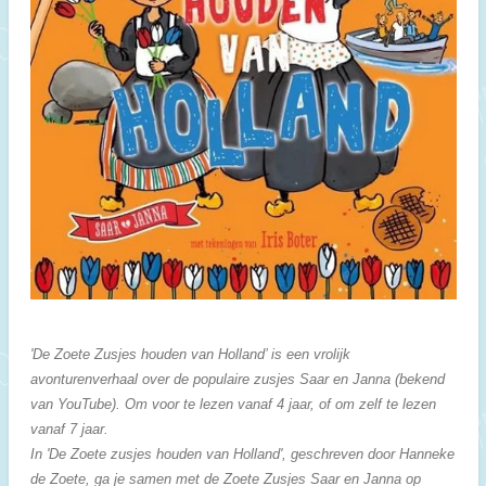
'De Zoete Zusjes houden van Holland’ is een vrolijk
avonturenverhaal over de populaire zusjes Saar en Janna (bekend
van YouTube). Om voor te lezen vanaf 4 jaar, of om zelf te lezen
vanaf 7 jaar.
In 'De Zoete zusjes houden van Holland', geschreven door Hanneke
de Zoete, ga je samen met de Zoete Zusjes Saar en Janna op