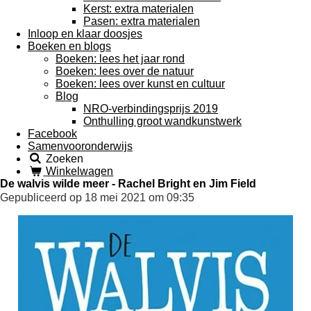
Kerst: extra materialen
Pasen: extra materialen
Inloop en klaar doosjes
Boeken en blogs
Boeken: lees het jaar rond
Boeken: lees over de natuur
Boeken: lees over kunst en cultuur
Blog
NRO-verbindingsprijs 2019
Onthulling groot wandkunstwerk
Facebook
Samenvooronderwijs
Zoeken
Winkelwagen
De walvis wilde meer - Rachel Bright en Jim Field
Gepubliceerd op 18 mei 2021 om 09:35