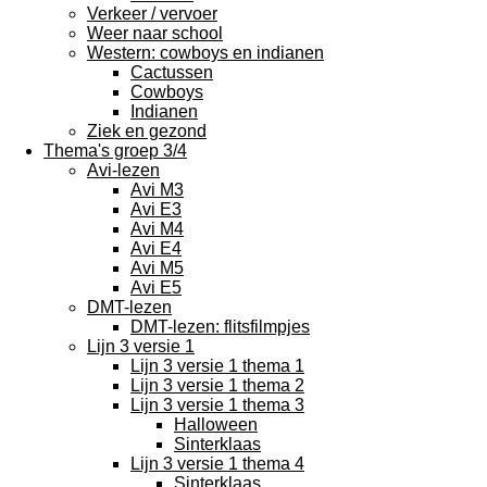
Verkeer / vervoer
Weer naar school
Western: cowboys en indianen
Cactussen
Cowboys
Indianen
Ziek en gezond
Thema's groep 3/4
Avi-lezen
Avi M3
Avi E3
Avi M4
Avi E4
Avi M5
Avi E5
DMT-lezen
DMT-lezen: flitsfilmpjes
Lijn 3 versie 1
Lijn 3 versie 1 thema 1
Lijn 3 versie 1 thema 2
Lijn 3 versie 1 thema 3
Halloween
Sinterklaas
Lijn 3 versie 1 thema 4
Sinterklaas