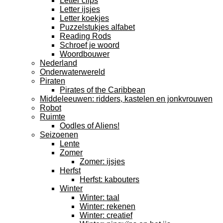
Letter clips
Letter ijsjes
Letter koekjes
Puzzelstukjes alfabet
Reading Rods
Schroef je woord
Woordbouwer
Nederland
Onderwaterwereld
Piraten
Pirates of the Caribbean
Middeleeuwen: ridders, kastelen en jonkvrouwen
Robot
Ruimte
Oodles of Aliens!
Seizoenen
Lente
Zomer
Zomer: ijsjes
Herfst
Herfst: kabouters
Winter
Winter: taal
Winter: rekenen
Winter: creatief