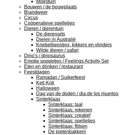
Moestuin
Bouwen / de bouwplaats
Brandweer
Circus
Coöperatieve spelletjes
Dieren / dierentuin
De dierenarts
Dieren in Australië
Kriebelbeestjes, kikkers en vlinders
Wilde dieren / safari
Dino's / dinosaurus
Emotie poppetjes / Feelings Activity Set
Eten en drinken / restaurant
Feestdagen
Ramadan / Suikerfeest
Keti Koti
Halloween
Dag van de doden / dia de los muertos
Sinterklaas
Sinterklaas: taal
Sinterklaas: rekenen
Sinterklaas: creatief
Sinterklaas: spelletjes
Sinterklaas: flitsen
De pietenbakkerij