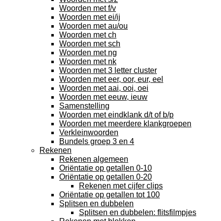
Woorden met f/v
Woorden met ei/ij
Woorden met au/ou
Woorden met ch
Woorden met sch
Woorden met ng
Woorden met nk
Woorden met 3 letter cluster
Woorden met eer, oor, eur, eel
Woorden met aai, ooi, oei
Woorden met eeuw, ieuw
Samenstelling
Woorden met eindklank d/t of b/p
Woorden met meerdere klankgroepen
Verkleinwoorden
Bundels groep 3 en 4
Rekenen
Rekenen algemeen
Oriëntatie op getallen 0-10
Oriëntatie op getallen 0-20
Rekenen met cijfer clips
Oriëntatie op getallen tot 100
Splitsen en dubbelen
Splitsen en dubbelen: flitsfilmpjes