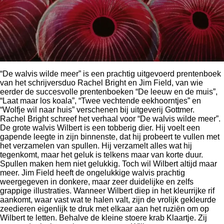
“De walvis wilde meer” is een prachtig uitgevoerd prentenboek
van het schrijversduo Rachel Bright en Jim Field, van wie
eerder de succesvolle prentenboeken “De leeuw en de muis”,
“Laat maar los koala”, “Twee vechtende eekhoorntjes” en
“Wolfje wil naar huis” verschenen bij uitgeverij Gottmer.
Rachel Bright schreef het verhaal voor “De walvis wilde meer”.
De grote walvis Wilbert is een tobberig dier. Hij voelt een
gapende leegte in zijn binnenste, dat hij probeert te vullen met
het verzamelen van spullen. Hij verzamelt alles wat hij
tegenkomt, maar het geluk is telkens maar van korte duur.
Spullen maken hem niet gelukkig. Toch wil Wilbert altijd maar
meer. Jim Field heeft de ongelukkige walvis prachtig
weergegeven in donkere, maar zeer duidelijke en zelfs
grappige illustraties. Wanneer Wilbert diep in het kleurrijke rif
aankomt, waar vast wat te halen valt, zijn de vrolijk gekleurde
zeedieren eigenlijk te druk met elkaar aan het ruziën om op
Wilbert te letten. Behalve de kleine stoere krab Klaartje. Zij