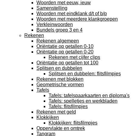
Woorden met eeuw, ieuw
Samenstelling
Woorden met eindklank d/t of b/p
Woorden met meerdere klankgroepen
Verkleinwoorden
Bundels groep 3 en 4
Rekenen
Rekenen algemeen
Oriëntatie op getallen 0-10
Oriëntatie op getallen 0-20
Rekenen met cijfer clips
Oriëntatie op getallen tot 100
Splitsen en dubbelen
Splitsen en dubbelen: flitsfilmpjes
Rekenen met blokken
Geometrische vormen
Tafels
Tafels: tafelspaarkaarten en diploma's
Tafels: spelletjes en werkbladen
Tafels: flitsfilmpjes
Rekenen met geld
Klokkijken
Klokkijken: flitsfilmpjes
Oppervlakte en omtrek
Tangram