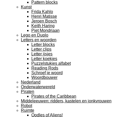
Pattern blocks
Kunst
Frida Kahlo
Henri Matisse
Jeroen Bosch
Keith Haring
Piet Mondriaan
Lego en Duplo
Letters en woorden
Letter blocks
Letter clips
Letter ijsjes
Letter koekjes
Puzzelstukjes alfabet
Reading Rods
Schroef je woord
Woordbouwer
Nederland
Onderwaterwereld
Piraten
Pirates of the Caribbean
Middeleeuwen: ridders, kastelen en jonkvrouwen
Robot
Ruimte
Oodles of Aliens!