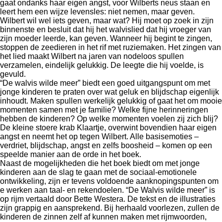
gaat ondanks haar eigen angst, voor Wilberts neus staan en
leert hem een wijze levensles: niet nemen, maar geven.
Wilbert wil wel iets geven, maar wat? Hij moet op zoek in zijn
binnenste en besluit dat hij het walvislied dat hij vroeger van
zijn moeder leerde, kan geven. Wanneer hij begint te zingen,
stoppen de zeedieren in het rif met ruziemaken. Het zingen van
het lied maakt Wilbert na jaren van nodeloos spullen
verzamelen, eindelijk gelukkig. De leegte die hij voelde, is
gevuld.
“De walvis wilde meer” biedt een goed uitgangspunt om met
jonge kinderen te praten over wat geluk en blijdschap eigenlijk
inhoudt. Maken spullen werkelijk gelukkig of gaat het om mooie
momenten samen met je familie? Welke fijne herinneringen
hebben de kinderen? Op welke momenten voelen zij zich blij?
De kleine stoere krab Klaartje, overwint bovendien haar eigen
angst en neemt het op tegen Wilbert. Alle basisemoties –
verdriet, blijdschap, angst en zelfs boosheid – komen op een
speelde manier aan de orde in het boek.
Naast de mogelijkheden die het boek biedt om met jonge
kinderen aan de slag te gaan met de sociaal-emotionele
ontwikkeling, zijn er tevens voldoende aanknopingspunten om
e werken aan taal- en rekendoelen. “De Walvis wilde meer” is
op rijm vertaald door Bette Westera. De tekst en de illustraties
zijn grappig en aansprekend. Bij herhaald voorlezen, zullen de
kinderen de zinnen zelf af kunnen maken met rijmwoorden,