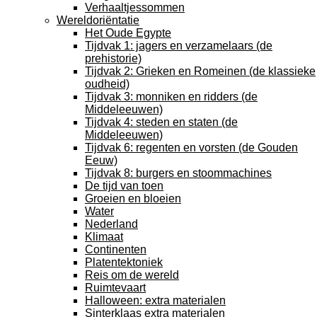
Verhaaltjessommen
Wereldoriëntatie
Het Oude Egypte
Tijdvak 1: jagers en verzamelaars (de
prehistorie)
Tijdvak 2: Grieken en Romeinen (de klassieke
oudheid)
Tijdvak 3: monniken en ridders (de
Middeleeuwen)
Tijdvak 4: steden en staten (de
Middeleeuwen)
Tijdvak 6: regenten en vorsten (de Gouden
Eeuw)
Tijdvak 8: burgers en stoommachines
De tijd van toen
Groeien en bloeien
Water
Nederland
Klimaat
Continenten
Platentektoniek
Reis om de wereld
Ruimtevaart
Halloween: extra materialen
Sinterklaas extra materialen