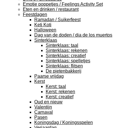
Emotie poppetjes / Feelings Activity Set
Eten en drinken / restaurant
Feestdagen
Ramadan / Suikerfeest
Keti Koti
Halloween
Dag van de doden / dia de los muertos
Sinterklaas
Sinterklaas: taal
Sinterklaas: rekenen
Sinterklaas: creatief
Sinterklaas: spelletjes
Sinterklaas: flitsen
De pietenbakkerij
Paarse vrijdag
Kerst
Kerst: taal
Kerst: rekenen
Kerst: creatief
Oud en nieuw
Valentijn
Carnaval
Pasen
Koningsdag / Koningsspelen
Verjaardag