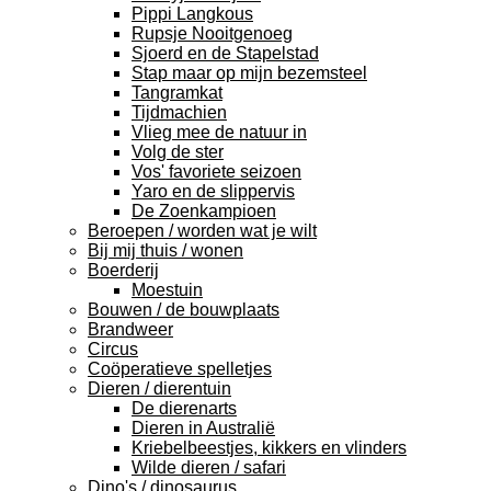
Pippi Langkous
Rupsje Nooitgenoeg
Sjoerd en de Stapelstad
Stap maar op mijn bezemsteel
Tangramkat
Tijdmachien
Vlieg mee de natuur in
Volg de ster
Vos' favoriete seizoen
Yaro en de slippervis
De Zoenkampioen
Beroepen / worden wat je wilt
Bij mij thuis / wonen
Boerderij
Moestuin
Bouwen / de bouwplaats
Brandweer
Circus
Coöperatieve spelletjes
Dieren / dierentuin
De dierenarts
Dieren in Australië
Kriebelbeestjes, kikkers en vlinders
Wilde dieren / safari
Dino's / dinosaurus