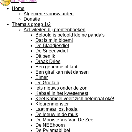
Juf Joyce Kuenen
Home
Algemene voorwaarden
Donatie
Thema's groep 1/2
Activiteiten bij prentenboeken
Beloofd is beloofd kleine panda's
Dat is mijn bloem!
De Blaadjesdief
De Sneeuwdief
Dit ben ik
Draak Dries
Een geheime olifant
Een giraf kan niet dansen
Elmer
De Gruffalo
Iets nieuws onder de zon
Kabaal in het kwetternest
Keet Kameel voelt zich helemaal oké!
Kleurenmonster
Laat maar los, koala
De leeuw in de muis
De Mooiste Vis Van De Zee
De NEEhoorn
De Pyjamabijbel