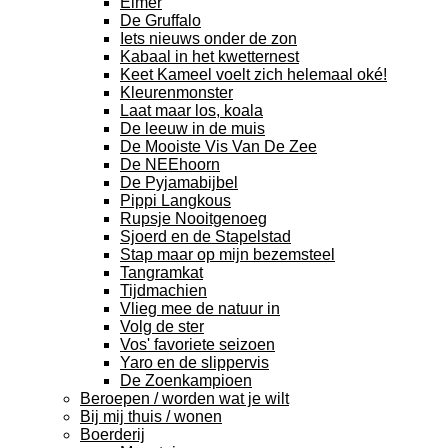
Elmer
De Gruffalo
Iets nieuws onder de zon
Kabaal in het kwetternest
Keet Kameel voelt zich helemaal oké!
Kleurenmonster
Laat maar los, koala
De leeuw in de muis
De Mooiste Vis Van De Zee
De NEEhoorn
De Pyjamabijbel
Pippi Langkous
Rupsje Nooitgenoeg
Sjoerd en de Stapelstad
Stap maar op mijn bezemsteel
Tangramkat
Tijdmachien
Vlieg mee de natuur in
Volg de ster
Vos' favoriete seizoen
Yaro en de slippervis
De Zoenkampioen
Beroepen / worden wat je wilt
Bij mij thuis / wonen
Boerderij