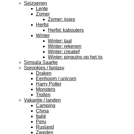
Seizoenen
Lente
Zomer
Zomer: ijsjes
Herfst
Herfst: kabouters
Winter
Winter: taal
Winter: rekenen
Winter: creatief
Winter: pinguïns op het ijs
Simsala Saartje
Sprookjes / fantasy
Draken
Eenhoorn / unicorn
Harry Potter
Monsters
Trollen
Vakantie / landen
Camping
China
Italië
Peru
Rusland
Zweden