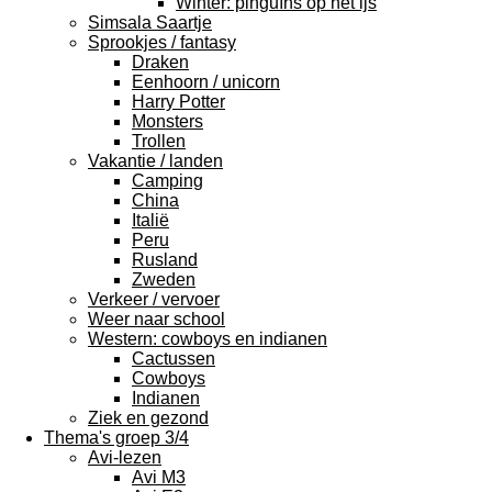
Winter: pinguïns op het ijs
Simsala Saartje
Sprookjes / fantasy
Draken
Eenhoorn / unicorn
Harry Potter
Monsters
Trollen
Vakantie / landen
Camping
China
Italië
Peru
Rusland
Zweden
Verkeer / vervoer
Weer naar school
Western: cowboys en indianen
Cactussen
Cowboys
Indianen
Ziek en gezond
Thema's groep 3/4
Avi-lezen
Avi M3