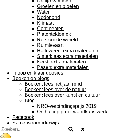
De tijd van toen
Groeien en bloeien
Water
Nederland
Klimaat
Continenten
Platentektoniek
Reis om de wereld
Ruimtevaart
Halloween: extra materialen
Sinterklaas extra materialen
Kerst: extra materialen
Pasen: extra materialen
Inloop en klaar doosjes
Boeken en blogs
Boeken: lees het jaar rond
Boeken: lees over de natuur
Boeken: lees over kunst en cultuur
Blog
NRO-verbindingsprijs 2019
Onthulling groot wandkunstwerk
Facebook
Samenvooronderwijs