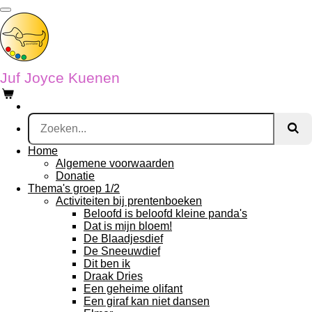
Ga
direct
naar
de
hoofdinhoud
Juf Joyce Kuenen
Home
Algemene voorwaarden
Donatie
Thema's groep 1/2
Activiteiten bij prentenboeken
Beloofd is beloofd kleine panda's
Dat is mijn bloem!
De Blaadjesdief
De Sneeuwdief
Dit ben ik
Draak Dries
Een geheime olifant
Een giraf kan niet dansen