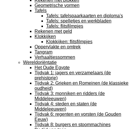
Rekenen met blokken
Geometrische vormen
Tafels
Tafels: tafelspaarkaarten en diploma's
Tafels: spelletjes en werkbladen
Tafels: flitsfilmpjes
Rekenen met geld
Klokkijken
Klokkijken: flitsfilmpjes
Oppervlakte en omtrek
Tangram
Verhaaltjessommen
Wereldoriëntatie
Het Oude Egypte
Tijdvak 1: jagers en verzamelaars (de
prehistorie)
Tijdvak 2: Grieken en Romeinen (de klassieke
oudheid)
Tijdvak 3: monniken en ridders (de
Middeleeuwen)
Tijdvak 4: steden en staten (de
Middeleeuwen)
Tijdvak 6: regenten en vorsten (de Gouden
Eeuw)
Tijdvak 8: burgers en stoommachines