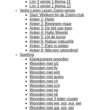
Lijn 3 versie 1 thema 11
Lijn 3 versie 1 thema 12
Veilig Leren Lezen Zoem-versie
Start: Welkom bij de Zoem-club
Anker 1: Help!
Anker 2: Bewegen maar
Anker 3: De tijd van toen
Anker 4: Hallo Wereld
Anker 5: Uit de kunst
Anker 6: Natuur natuurlijk
Anker 7: Eten is weten
Anker 8: Wat een uitvinding!
Spelling
Klankzuivere woorden
Woorden met s/z
Woorden met f/v
Woorden met ei/ij
Woorden met au/ou
Woorden met ch
Woorden met sch
Woorden met ng
Woorden met nk
Woorden met 3 letter cluster
Woorden met eer, oor, eur, eel
Woorden met aai, ooi, oei