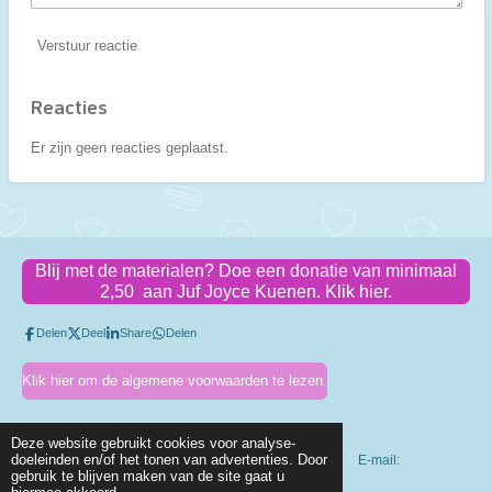
Verstuur reactie
Reacties
Er zijn geen reacties geplaatst.
Blij met de materialen? Doe een donatie van minimaal
2,50 aan Juf Joyce Kuenen. Klik hier.
Delen
Deel
Share
Delen
Klik hier om de algemene voorwaarden te lezen.
Deze website gebruikt cookies voor analyse-
doeleinden en/of het tonen van advertenties. Door
KVK-nummer: 83318410 Btw-id: NL003803318B56 E-mail:
gebruik te blijven maken van de site gaat u
info@jufjoycekuenen.nl