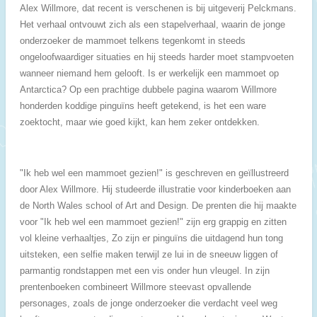
Alex Willmore, dat recent is verschenen is bij uitgeverij Pelckmans.
Het verhaal ontvouwt zich als een stapelverhaal, waarin de jonge
onderzoeker de mammoet telkens tegenkomt in steeds
ongeloofwaardiger situaties en hij steeds harder moet stampvoeten
wanneer niemand hem gelooft. Is er werkelijk een mammoet op
Antarctica? Op een prachtige dubbele pagina waarom Willmore
honderden koddige pinguïns heeft getekend, is het een ware
zoektocht, maar wie goed kijkt, kan hem zeker ontdekken.
"Ik heb wel een mammoet gezien!" is geschreven en geïllustreerd
door Alex Willmore. Hij studeerde illustratie voor kinderboeken aan
de North Wales school of Art and Design. De prenten die hij maakte
voor "Ik heb wel een mammoet gezien!" zijn erg grappig en zitten
vol kleine verhaaltjes, Zo zijn er pinguïns die uitdagend hun tong
uitsteken, een selfie maken terwijl ze lui in de sneeuw liggen of
parmantig rondstappen met een vis onder hun vleugel. In zijn
prentenboeken combineert Willmore steevast opvallende
personages, zoals de jonge onderzoeker die verdacht veel weg